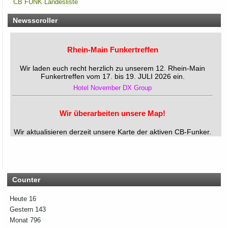
CB FUNK Landesliste
Newsscroller
Rhein-Main Funkertreffen
Wir laden euch recht herzlich zu unserem 12. Rhein-Main
Funkertreffen vom 17. bis 19. JULI 2026 ein.
Hotel November DX Group
Wir überarbeiten unsere Map!
Wir aktualisieren derzeit unsere Karte der aktiven CB-Funker.
Alle aktiven Mitglieder werden ab sofort mit einem grünen
Symbol markiert.
Du bist auch noch aktiv? Dann teile uns das einfach
zusammen mit deinen Informationen mit!
Solltest du schon eingetragen sein, aber deine Daten oder
dein Wohnort stimmen nicht mehr, gib uns ebenfalls kurz
Counter
Bescheid – dann ändern wir das direkt ab.
Bitte hab ein wenig Geduld, wenn die Umsetzung nicht immer
Heute
16
sofort klappt. Vielen Dank!
Gestern
143
Monat
796