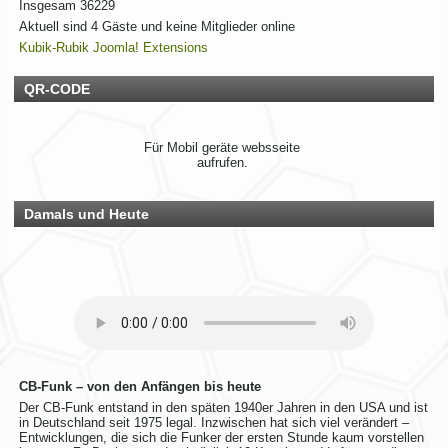
Insgesam
36229
Rhein-Main Funkertreffen
Aktuell sind 4 Gäste und keine Mitglieder online
Kubik-Rubik Joomla! Extensions
Wir laden euch recht herzlich zu unserem 12. Rhein-Main
Funkertreffen vom 17. bis 19. JULI 2026 ein.
QR-CODE
Hotel November DX Group
Wir überarbeiten unsere Map!
Für Mobil geräte websseite
aufrufen.
Wir aktualisieren derzeit unsere Karte der aktiven CB-Funker.
Alle aktiven Mitglieder werden ab sofort mit einem grünen
Symbol markiert.
Damals und Heute
Du bist auch noch aktiv? Dann teile uns das einfach
zusammen mit deinen Informationen mit!
Solltest du schon eingetragen sein, aber deine Daten oder
dein Wohnort stimmen nicht mehr, gib uns ebenfalls kurz
Bescheid – dann ändern wir das direkt ab.
Bitte hab ein wenig Geduld, wenn die Umsetzung nicht immer
sofort klappt. Vielen Dank!
Rhein-Main Funkertreffen
CB-Funk – von den Anfängen bis heute
Der CB-Funk entstand in den späten 1940er Jahren in den USA und ist
Wir laden euch recht herzlich zu unserem 12. Rhein-Main
in Deutschland seit 1975 legal. Inzwischen hat sich viel verändert –
Entwicklungen, die sich die Funker der ersten Stunde kaum vorstellen
Funkertreffen vom 17. bis 19. JULI 2026 ein.