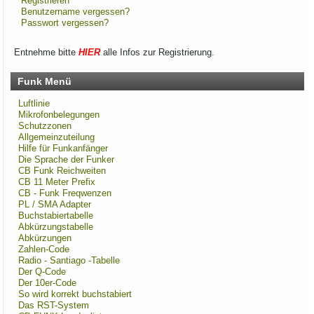
Registrieren
Benutzername vergessen?
Passwort vergessen?
Entnehme bitte
HIER
alle Infos zur Registrierung.
Funk Menü
Luftlinie
Mikrofonbelegungen
Schutzzonen
Allgemeinzuteilung
Hilfe für Funkanfänger
Die Sprache der Funker
CB Funk Reichweiten
CB 11 Meter Prefix
CB - Funk Freqwenzen
PL / SMA Adapter
Buchstabiertabelle
Abkürzungstabelle
Abkürzungen
Zahlen-Code
Radio - Santiago -Tabelle
Der Q-Code
Der 10er-Code
So wird korrekt buchstabiert
Das RST-System