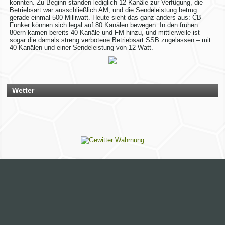
konnten. Zu Beginn standen lediglich 12 Kanäle zur Verfügung, die
Hotel November DX Group
Betriebsart war ausschließlich AM, und die Sendeleistung betrug
gerade einmal 500 Milliwatt. Heute sieht das ganz anders aus: CB-
Funker können sich legal auf 80 Kanälen bewegen. In den frühen
Wir überarbeiten unsere Map!
80ern kamen bereits 40 Kanäle und FM hinzu, und mittlerweile ist
sogar die damals streng verbotene Betriebsart SSB zugelassen – mit
40 Kanälen und einer Sendeleistung von 12 Watt.
Wir aktualisieren derzeit unsere Karte der aktiven CB-Funker.
Alle aktiven Mitglieder werden ab sofort mit einem grünen
Symbol markiert.
Du bist auch noch aktiv? Dann teile uns das einfach
zusammen mit deinen Informationen mit!
Solltest du schon eingetragen sein, aber deine Daten oder
Wetter
dein Wohnort stimmen nicht mehr, gib uns ebenfalls kurz
Bescheid – dann ändern wir das direkt ab.
Bitte hab ein wenig Geduld, wenn die Umsetzung nicht immer
sofort klappt. Vielen Dank!
Rhein-Main Funkertreffen
Wir laden euch recht herzlich zu unserem 12. Rhein-Main
Funkertreffen vom 17. bis 19. JULI 2026 ein.
Hotel November DX Group
Wir überarbeiten unsere Map!