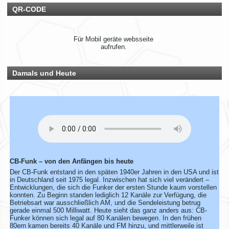
Symbol markiert.
QR-CODE
Du bist auch noch aktiv? Dann teile uns das einfach
zusammen mit deinen Informationen mit!
Solltest du schon eingetragen sein, aber deine Daten oder
dein Wohnort stimmen nicht mehr, gib uns ebenfalls kurz
Für Mobil geräte websseite
Bescheid – dann ändern wir das direkt ab.
aufrufen.
Bitte hab ein wenig Geduld, wenn die Umsetzung nicht immer
sofort klappt. Vielen Dank!
Damals und Heute
Rhein-Main Funkertreffen
Wir laden euch recht herzlich zu unserem 12. Rhein-Main
Funkertreffen vom 17. bis 19. JULI 2026 ein.
Hotel November DX Group
Wir überarbeiten unsere Map!
CB-Funk – von den Anfängen bis heute
Der CB-Funk entstand in den späten 1940er Jahren in den USA und ist
Wir aktualisieren derzeit unsere Karte der aktiven CB-Funker.
in Deutschland seit 1975 legal. Inzwischen hat sich viel verändert –
Alle aktiven Mitglieder werden ab sofort mit einem grünen
Entwicklungen, die sich die Funker der ersten Stunde kaum vorstellen
Symbol markiert.
konnten. Zu Beginn standen lediglich 12 Kanäle zur Verfügung, die
Du bist auch noch aktiv? Dann teile uns das einfach
Betriebsart war ausschließlich AM, und die Sendeleistung betrug
zusammen mit deinen Informationen mit!
gerade einmal 500 Milliwatt. Heute sieht das ganz anders aus: CB-
Solltest du schon eingetragen sein, aber deine Daten oder
Funker können sich legal auf 80 Kanälen bewegen. In den frühen
80ern kamen bereits 40 Kanäle und FM hinzu, und mittlerweile ist
dein Wohnort stimmen nicht mehr, gib uns ebenfalls kurz