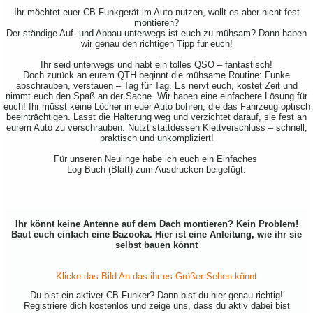
Ihr möchtet euer CB-Funkgerät im Auto nutzen, wollt es aber nicht fest
montieren?
Der ständige Auf- und Abbau unterwegs ist euch zu mühsam? Dann haben
wir genau den richtigen Tipp für euch!
Ihr seid unterwegs und habt ein tolles QSO – fantastisch!
Doch zurück an eurem QTH beginnt die mühsame Routine: Funke
abschrauben, verstauen – Tag für Tag. Es nervt euch, kostet Zeit und
nimmt euch den Spaß an der Sache. Wir haben eine einfachere Lösung für
euch! Ihr müsst keine Löcher in euer Auto bohren, die das Fahrzeug optisch
beeinträchtigen. Lasst die Halterung weg und verzichtet darauf, sie fest an
eurem Auto zu verschrauben. Nutzt stattdessen Klettverschluss – schnell,
praktisch und unkompliziert!
Für unseren Neulinge habe ich euch ein Einfaches
Log Buch (Blatt) zum Ausdrucken beigefügt.
Ihr könnt keine Antenne auf dem Dach montieren? Kein Problem!
Baut euch einfach eine Bazooka. Hier ist eine Anleitung, wie ihr sie
selbst bauen könnt
Klicke das Bild An das ihr es Größer Sehen könnt
Du bist ein aktiver CB-Funker? Dann bist du hier genau richtig!
Registriere dich kostenlos und zeige uns, dass du aktiv dabei bist