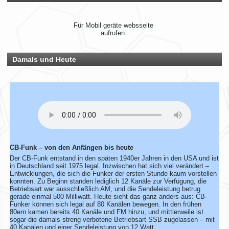
Du bist auch noch aktiv? Dann teile uns das einfach
zusammen mit deinen Informationen mit!
Solltest du schon eingetragen sein, aber deine Daten oder
Für Mobil geräte websseite
dein Wohnort stimmen nicht mehr, gib uns ebenfalls kurz
aufrufen.
Bescheid – dann ändern wir das direkt ab.
Bitte hab ein wenig Geduld, wenn die Umsetzung nicht immer
sofort klappt. Vielen Dank!
Damals und Heute
Rhein-Main Funkertreffen
Wir laden euch recht herzlich zu unserem 12. Rhein-Main
Funkertreffen vom 17. bis 19. JULI 2026 ein.
Hotel November DX Group
CB-Funk – von den Anfängen bis heute
Wir überarbeiten unsere Map!
Der CB-Funk entstand in den späten 1940er Jahren in den USA und ist
in Deutschland seit 1975 legal. Inzwischen hat sich viel verändert –
Wir aktualisieren derzeit unsere Karte der aktiven CB-Funker.
Entwicklungen, die sich die Funker der ersten Stunde kaum vorstellen
Alle aktiven Mitglieder werden ab sofort mit einem grünen
konnten. Zu Beginn standen lediglich 12 Kanäle zur Verfügung, die
Symbol markiert.
Betriebsart war ausschließlich AM, und die Sendeleistung betrug
gerade einmal 500 Milliwatt. Heute sieht das ganz anders aus: CB-
Du bist auch noch aktiv? Dann teile uns das einfach
Funker können sich legal auf 80 Kanälen bewegen. In den frühen
zusammen mit deinen Informationen mit!
80ern kamen bereits 40 Kanäle und FM hinzu, und mittlerweile ist
Solltest du schon eingetragen sein, aber deine Daten oder
sogar die damals streng verbotene Betriebsart SSB zugelassen – mit
dein Wohnort stimmen nicht mehr, gib uns ebenfalls kurz
40 Kanälen und einer Sendeleistung von 12 Watt.