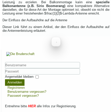
Leistung zu erzielen. Bei Balkonmontage kann eine
spezielle
Balkonantenne (z.B. Sirio Boomerang)
eine kompaktere Alternative
darstellen, die für diese Art der Montage optimiert ist, obwohl sie nicht die
Leistung einer freistehenden
$\frac{1}{2}$
-Lambda-Antenne erreicht.
Der Einfluss der Aufbauhöhe auf die Antenne
Dieser Link führt zu einem Artikel, der den Einfluss der Aufbauhöhe auf
die Antennenleistung erläutert.
Benutzername
Passwort
Angemeldet bleiben
Anmelden
Registrieren
Benutzername vergessen?
Passwort vergessen?
Rhein-Main Funkertreffen
Entnehme bitte
HIER
alle Infos zur Registrierung.
Wir laden euch recht herzlich zu unserem 12. Rhein-Main