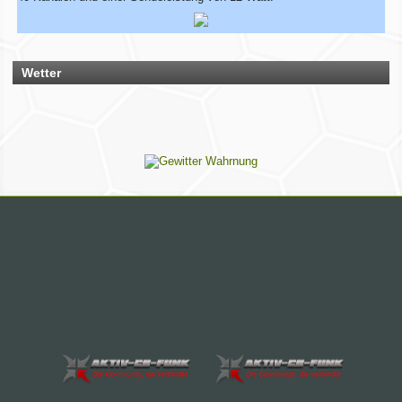
Bescheid – dann ändern wir das direkt ab.
Bitte hab ein wenig Geduld, wenn die Umsetzung nicht immer
sofort klappt. Vielen Dank!
Wetter
Rhein-Main Funkertreffen
Wir laden euch recht herzlich zu unserem 12. Rhein-Main
Funkertreffen vom 17. bis 19. JULI 2026 ein.
Hotel November DX Group
Wir überarbeiten unsere Map!
Wir aktualisieren derzeit unsere Karte der aktiven CB-Funker.
Alle aktiven Mitglieder werden ab sofort mit einem grünen
Symbol markiert.
Du bist auch noch aktiv? Dann teile uns das einfach
zusammen mit deinen Informationen mit!
Solltest du schon eingetragen sein, aber deine Daten oder
dein Wohnort stimmen nicht mehr, gib uns ebenfalls kurz
Bescheid – dann ändern wir das direkt ab.
Bitte hab ein wenig Geduld, wenn die Umsetzung nicht immer
sofort klappt. Vielen Dank!