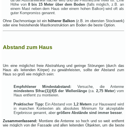
da der Abstrahlwinkel flacher wird und die Fresnelzone freier ist. Eine
Höhe von
8 bis 15 Meter über dem Boden
(falls möglich, z.B. an
einem Mast neben dem Haus oder einem hohen Balkon) wird oft als
guter Kompromiss genannt.
Ohne Dachmontage ist ein
höherer Balkon
(z.B. im obersten Stockwerk)
oder eine freistehende Mastkonstruktion am Boden die beste Option.
Abstand zum Haus
Um eine möglichst freie Abstrahlung und geringe Störungen (durch das
Haus als leitenden Körper) zu gewährleisten, sollte der Abstand zum
Haus so groß wie möglich sein:
Empfohlener Mindestabstand:
Versuche, die Antenne
mindestens
$\frac{1}{4}$
der Wellenlänge
(ca.
2,75 Meter
) vom
Haus entfernt zu montieren.
Praktischer Tipp:
Ein Abstand von
1,2 Metern
zur Hauswand wird
in manchen Kontexten als absolutes Minimum für akzeptable
Ergebnisse genannt, aber
größere Abstände sind immer besser
.
Zusammenfassend:
Montiere die Antenne so hoch und so weit entfernt
wie möglich von der Fassade und allen leitenden Objekten, um die beste