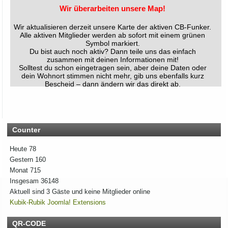
Wir überarbeiten unsere Map!
Wir aktualisieren derzeit unsere Karte der aktiven CB-Funker.
Alle aktiven Mitglieder werden ab sofort mit einem grünen
Symbol markiert.
Du bist auch noch aktiv? Dann teile uns das einfach
zusammen mit deinen Informationen mit!
Solltest du schon eingetragen sein, aber deine Daten oder
dein Wohnort stimmen nicht mehr, gib uns ebenfalls kurz
Bescheid – dann ändern wir das direkt ab.
Bitte hab ein wenig Geduld, wenn die Umsetzung nicht immer
sofort klappt. Vielen Dank!
Rhein-Main Funkertreffen
Counter
Wir laden euch recht herzlich zu unserem 12. Rhein-Main
Heute
78
Funkertreffen vom 17. bis 19. JULI 2026 ein.
Gestern
160
Hotel November DX Group
Monat
715
Insgesam
36148
Wir überarbeiten unsere Map!
Aktuell sind 3 Gäste und keine Mitglieder online
Kubik-Rubik Joomla! Extensions
Wir aktualisieren derzeit unsere Karte der aktiven CB-Funker.
Alle aktiven Mitglieder werden ab sofort mit einem grünen
QR-CODE
Symbol markiert.