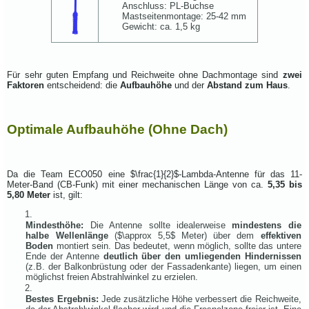
Anschluss: PL-Buchse
Mastseitenmontage: 25-42 mm
Gewicht: ca. 1,5 kg
Für sehr guten Empfang und Reichweite ohne Dachmontage sind
zwei
Faktoren
entscheidend: die
Aufbauhöhe
und der
Abstand zum Haus
.
Optimale Aufbauhöhe (Ohne Dach)
Da die Team ECO050 eine
$\frac{1}{2}$
-Lambda-Antenne für das 11-
Meter-Band (CB-Funk) mit einer mechanischen Länge von ca.
5,35 bis
5,80 Meter
ist, gilt:
Mindesthöhe:
Die Antenne sollte idealerweise
mindestens die
halbe Wellenlänge
(
$\approx 5,5$
Meter) über dem
effektiven
Boden
montiert sein. Das bedeutet, wenn möglich, sollte das untere
Ende der Antenne
deutlich über den umliegenden Hindernissen
(z.B. der Balkonbrüstung oder der Fassadenkante) liegen, um einen
möglichst freien Abstrahlwinkel zu erzielen.
Bestes Ergebnis:
Jede zusätzliche Höhe verbessert die Reichweite,